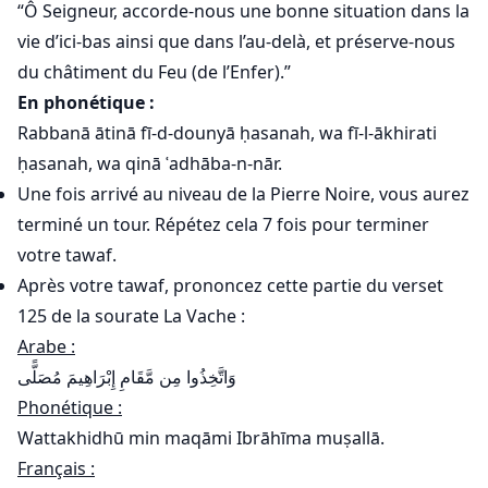
“Ô Seigneur, accorde-nous une bonne situation dans la
vie d’ici-bas ainsi que dans l’au-delà, et préserve-nous
du châtiment du Feu (de l’Enfer).”
En phonétique :
Rabbanā ātinā fī-d-dounyā ḥasanah, wa fī-l-ākhirati
ḥasanah, wa qinā ʿadhāba-n-nār.
Une fois arrivé au niveau de la Pierre Noire, vous aurez
terminé un tour. Répétez cela 7 fois pour terminer
votre tawaf.
Après votre tawaf, prononcez cette partie du verset
125 de la sourate La Vache :
Arabe :
وَاتَّخِذُوا مِن مَّقَامِ إِبْرَاهِيمَ مُصَلًّى
Phonétique :
Wattakhidhū min maqāmi Ibrāhīma muṣallā.
Français :