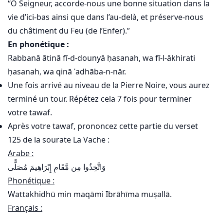
“Ô Seigneur, accorde-nous une bonne situation dans la
vie d’ici-bas ainsi que dans l’au-delà, et préserve-nous
du châtiment du Feu (de l’Enfer).”
En phonétique :
Rabbanā ātinā fī-d-dounyā ḥasanah, wa fī-l-ākhirati
ḥasanah, wa qinā ʿadhāba-n-nār.
Une fois arrivé au niveau de la Pierre Noire, vous aurez
terminé un tour. Répétez cela 7 fois pour terminer
votre tawaf.
Après votre tawaf, prononcez cette partie du verset
125 de la sourate La Vache :
Arabe :
وَاتَّخِذُوا مِن مَّقَامِ إِبْرَاهِيمَ مُصَلًّى
Phonétique :
Wattakhidhū min maqāmi Ibrāhīma muṣallā.
Français :