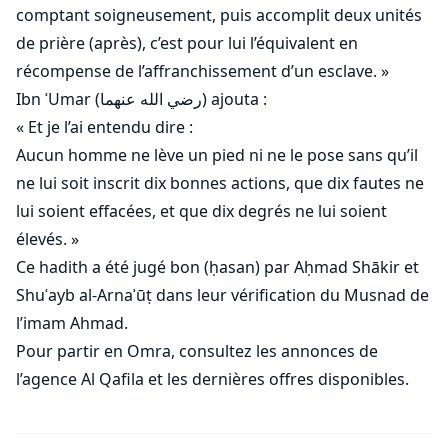
comptant soigneusement, puis accomplit deux unités
de prière (après), c’est pour lui l’équivalent en
récompense de l’affranchissement d’un esclave. »
Ibn ʿUmar (رضي الله عنهما) ajouta :
« Et je l’ai entendu dire :
Aucun homme ne lève un pied ni ne le pose sans qu’il
ne lui soit inscrit dix bonnes actions, que dix fautes ne
lui soient effacées, et que dix degrés ne lui soient
élevés. »
Ce hadith a été jugé bon (ḥasan) par Aḥmad Shākir et
Shuʿayb al-Arnaʾūṭ dans leur vérification du Musnad de
l’imam Ahmad.
Pour partir en Omra, consultez les annonces de
l’agence Al Qafila et les dernières offres disponibles.