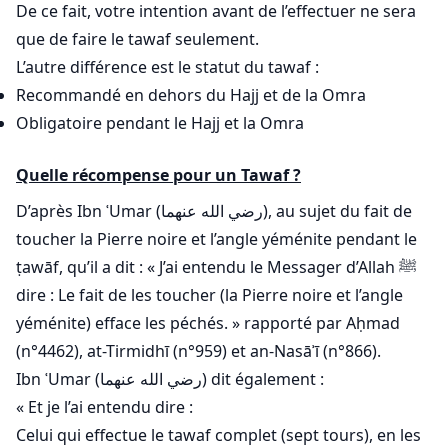
De ce fait, votre intention avant de l’effectuer ne sera
que de faire le tawaf seulement.
L’autre différence est le statut du tawaf :
Recommandé en dehors du Hajj et de la Omra
Obligatoire pendant le Hajj et la Omra
Quelle récompense pour un Tawaf ?
D’après Ibn ʿUmar (رضي الله عنهما), au sujet du fait de
toucher la Pierre noire et l’angle yéménite pendant le
ṭawāf, qu’il a dit : « J’ai entendu le Messager d’Allah ﷺ
dire : Le fait de les toucher (la Pierre noire et l’angle
yéménite) efface les péchés. » rapporté par Aḥmad
(n°4462), at-Tirmidhī (n°959) et an-Nasāʾī (n°866).
Ibn ʿUmar (رضي الله عنهما) dit également :
« Et je l’ai entendu dire :
Celui qui effectue le tawaf complet (sept tours), en les