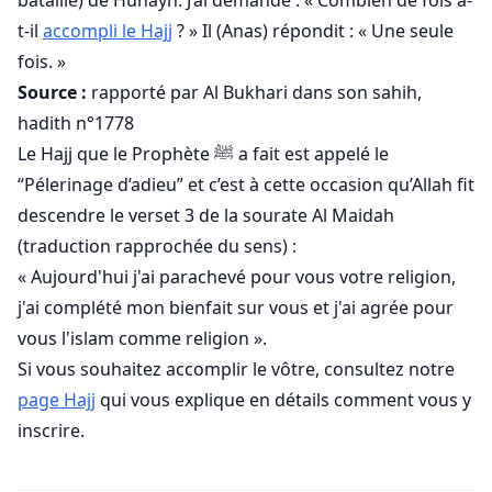
bataille) de Hunayn.
J’ai demandé : « Combien de fois a-
t-il
accompli le Hajj
? »
Il (Anas) répondit : « Une seule
fois. »
Source :
rapporté par Al Bukhari dans son sahih,
hadith n°1778
Le Hajj que le Prophète ﷺ a fait est appelé le
“Pélerinage d’adieu” et c’est à cette occasion qu’Allah fit
descendre le verset 3 de la sourate Al Maidah
(traduction rapprochée du sens) :
« Aujourd'hui j'ai parachevé pour vous votre religion,
j'ai complété mon bienfait sur vous et j'ai agrée pour
vous l'islam comme religion ».
Si vous souhaitez accomplir le vôtre, consultez notre
page Hajj
qui vous explique en détails comment vous y
inscrire.