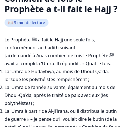
Prophète a t-il fait le Hajj ?
📖
3
min de lecture
Le Prophète ﷺ a fait le Hajj une seule fois,
conformément au hadith suivant :
J’ai demandé à Anas combien de fois le Prophète ﷺ
avait accompli la ʿUmra. Il répondit :
« Quatre fois.
La ʿUmra de Hudaybiya, au mois de Dhoul-Qaʿda,
lorsque les polythéistes l’empêchèrent ;
La ʿUmra de l’année suivante, également au mois de
Dhoul-Qaʿda, après le traité de paix avec eux (les
polythéistes) ;
La ʿUmra à partir de Al-Jiʿirana, où il distribua le butin
de guerre » – je pense qu’il voulait dire le butin (de la