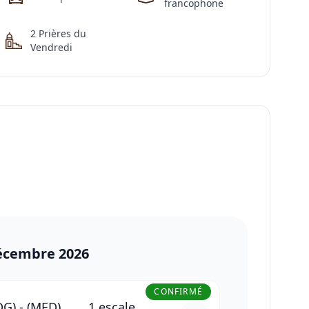
francophone
2
Prières
du
Vendredi
écembre 2026
CONFIRMÉ
DG)
-
(MED)
1 escale