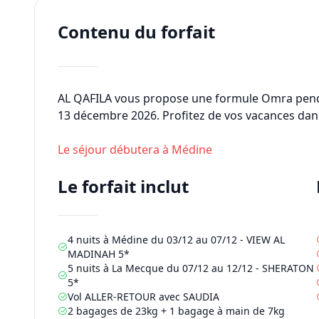
Contenu du forfait
AL QAFILA vous propose une formule Omra pend
13 décembre 2026
. Profitez de vos vacances dans
Le séjour débutera à
Médine
Le forfait inclut
4
nuits à Médine du
03/12
au
07/12
-
VIEW AL
MADINAH 5*
5
nuits à La Mecque du
07/12
au
12/12
-
SHERATON
5*
Vol ALLER-RETOUR avec
SAUDIA
2 bagages de 23kg + 1 bagage à main de 7kg