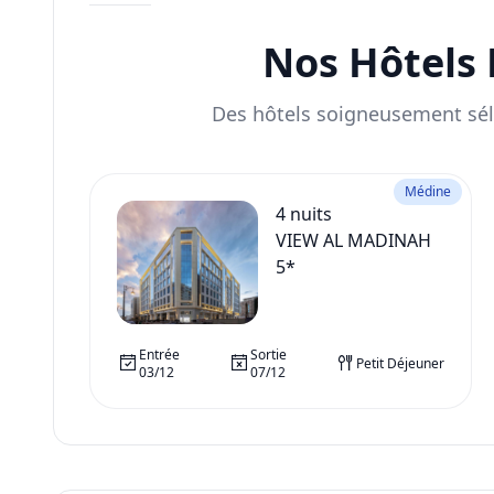
Nos Hôtels 
Des hôtels soigneusement sél
Médine
4
nuits
VIEW AL MADINAH
5*
Entrée
Sortie
Petit Déjeuner
03/12
07/12