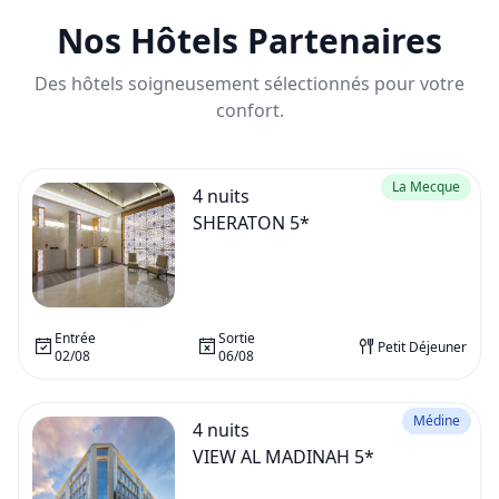
Nos Hôtels Partenaires
Des hôtels soigneusement sélectionnés pour votre
confort.
La Mecque
4
nuits
SHERATON 5*
Entrée
Sortie
Petit Déjeuner
02/08
06/08
Médine
4
nuits
VIEW AL MADINAH 5*