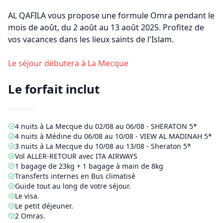
AL QAFILA vous propose une formule Omra pendant le
mois de
août
, du
2 août
au
13 août 2025
. Profitez de
vos vacances dans les lieux saints de l'Islam.
Le séjour débutera à
La Mecque
Le forfait inclut
4
nuits à La Mecque du
02/08
au
06/08
-
SHERATON 5*
4
nuits à Médine du
06/08
au
10/08
-
VIEW AL MADINAH 5*
3
nuits à La Mecque du
10/08
au
13/08
-
Sheraton 5*
Vol ALLER-RETOUR avec
ITA AIRWAYS
1 bagage de 23kg + 1 bagage à main de 8kg
Transferts internes en Bus climatisé
Guide tout au long de votre séjour.
Le visa.
Le petit déjeuner.
2 Omras.